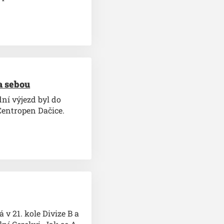
a sebou
dní výjezd byl do
Centropen Dačice.
 v 21. kole Divize B a