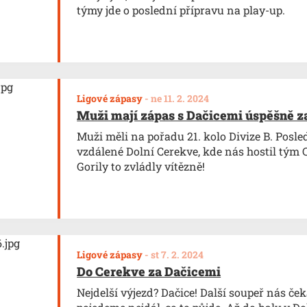
týmy jde o poslední přípravu na play-up.
Ligové zápasy
-
ne 11. 2. 2024
Muži mají zápas s Dačicemi úspěšně z
Muži měli na pořadu 21. kolo Divize B. Posle
vzdálené Dolní Cerekve, kde nás hostil tým 
Gorily to zvládly vítězně!
Ligové zápasy
-
st 7. 2. 2024
Do Cerekve za Dačicemi
Nejdelší výjezd? Dačice! Další soupeř nás čeká