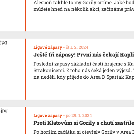
Alespoň takhle to my Gorily cítíme. Jaké bud
můžete hned na několik akcí, začínáme právě
Ligové zápasy
-
čt 1. 2. 2024
Ještě tři zápasy! První nás čekají Kapl
Poslední zápasy základní části hrajeme s Ka
Strakonicemi. Z toho nás čeká jeden výjezd.
na neděli, kdy přijede do Area D Spartak Kap
Ligové zápasy
-
po 29. 1. 2024
Proti Klatovům si Gorily s chutí zastříl
Po horším začátku si otevřely Gorily v Area 