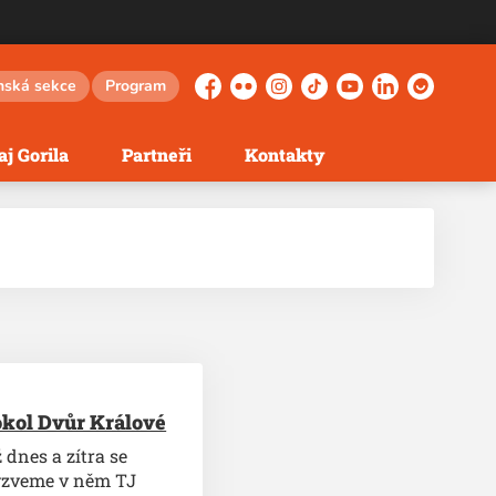
nská sekce
Program
Facebook
Flickr
Instagram
TikTok
YouTube
LinkedIn
Herohero
j Gorila
Partneři
Kontakty
Sokol Dvůr Králové
 dnes a zítra se
Vyzveme v něm TJ