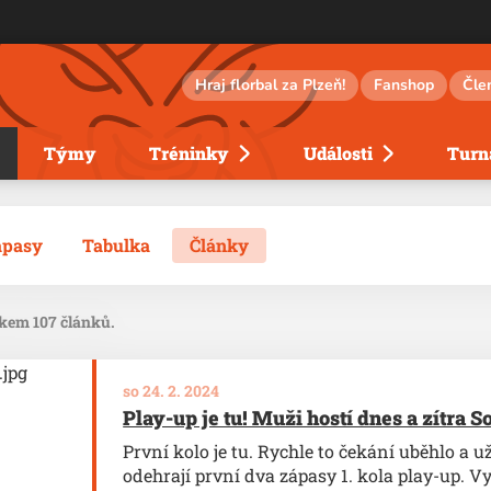
Hraj florbal za Plzeň!
Fanshop
Čle
Týmy
Tréninky
Události
Turna
ápasy
Tabulka
Články
lkem 107 článků.
so 24. 2. 2024
Play-up je tu! Muži hostí dnes a zítra 
První kolo je tu. Rychle to čekání uběhlo a už
odehrají první dva zápasy 1. kola play-up. 