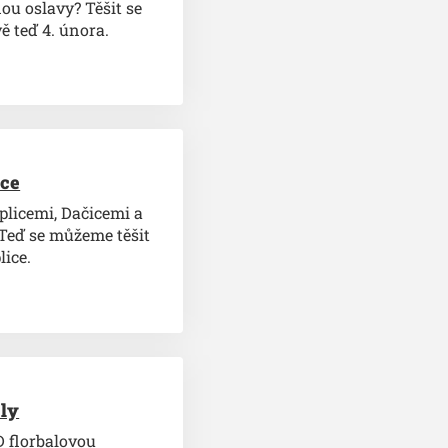
ou oslavy? Těšit se
 teď 4. února.
ice
plicemi, Dačicemi a
 Teď se můžeme těšit
lice.
ely
D florbalovou