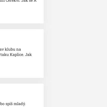
lní Cerekvi. Jak se A
av klubu na
rtaku Kaplice. Jak
ebo spíš mladý.