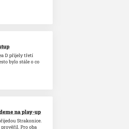
stup
 D přijely třetí
sto bylo stále o co
 jdeme na play-up
řijedou Strakonice.
prověřil. Pro oba