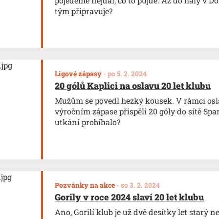
pojedeme nejdál, co to půjde. Až do haly v Do
tým připravuje?
Ligové zápasy
-
po 5. 2. 2024
20 gólů Kaplici na oslavu 20 let klubu
Mužům se povedl hezký kousek. V rámci osl
výročním zápase přispěli 20 góly do sítě Spa
utkání probíhalo?
Pozvánky na akce
-
so 3. 2. 2024
Gorily v roce 2024 slaví 20 let klubu
Ano, Gorilí klub je už dvě desítky let starý n