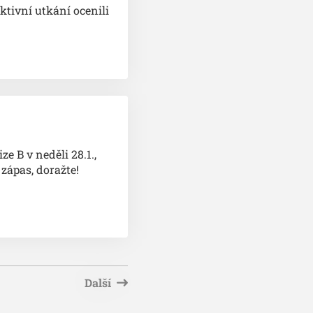
ktivní utkání ocenili
e B v neděli 28.1.,
 zápas, doražte!
Další