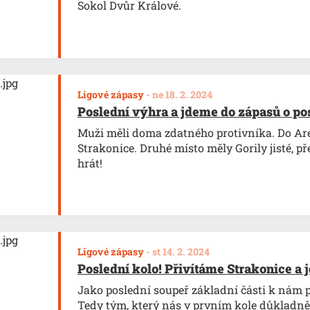
Sokol Dvůr Králové.
Ligové zápasy
-
ne 18. 2. 2024
Poslední výhra a jdeme do zápasů o po
Muži měli doma zdatného protivníka. Do Area
Strakonice. Druhé místo měly Gorily jisté, pře
hrát!
Ligové zápasy
-
st 14. 2. 2024
Poslední kolo! Přivítáme Strakonice a
Jako poslední soupeř základní části k nám p
Tedy tým, který nás v prvním kole důkladně 