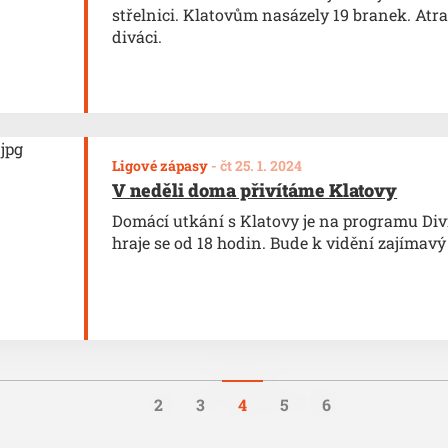
střelnici. Klatovům nasázely 19 branek. Atra
diváci.
Ligové zápasy
-
čt 25. 1. 2024
V neděli doma přivítáme Klatovy
Domácí utkání s Klatovy je na programu Diviz
hraje se od 18 hodin. Bude k vidění zajímavý
2
3
4
5
6