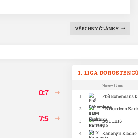
VŠECHNY ČLÁNKY
1. LIGA DOROSTENC
Název týmu
0:7
1
FbŠ Bohemians D
2
FB Hurrican Karl
7:5
3
BUTCHIS
4
Kanonýři Kladno