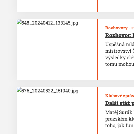
Rozhovory
-
s
Rozhovor: 
Úspěšná mlád
mistrovství 
výsledky elé
tomu mohou ř
Klubové zprá
Další stáž
Matěj Surák 
pražském klu
toho, jak fun