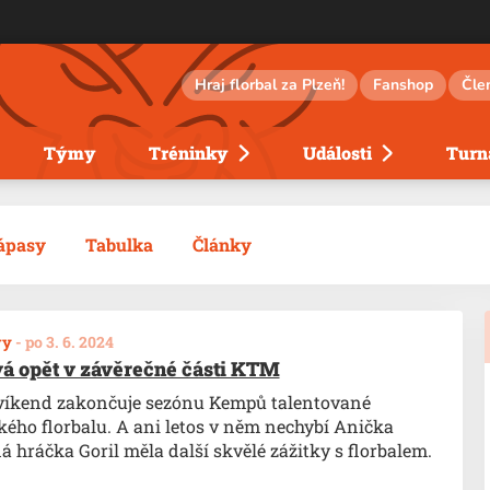
Hraj florbal za Plzeň!
Fanshop
Čle
Týmy
Tréninky
Události
Turna
ápasy
Tabulka
Články
vy
-
po 3. 6. 2024
á opět v závěrečné části KTM
víkend zakončuje sezónu Kempů talentované
ého florbalu. A ani letos v něm nechybí Anička
á hráčka Goril měla další skvělé zážitky s florbalem.