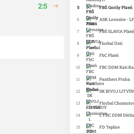
2:5
5
FBŠ Gorily Plzeň
6
ASK Lovosice - L
7
FBŠ SLAVIA Plze
8
Florbal Ústí
9
FbC Plzeň
10
FBC DDM Kati K
11
Panthers Praha
12
SK BIVOJ LITVÍ
13
Florbal Chomuto
14
1. FBC DDM Děčín
15
FD Teplice