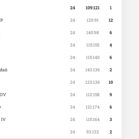
24
109:121
1
FP
24
120:91
12
ň
24
140:98
6
24
115:155
4
24
115:140
6
adaň
24
143:136
2
24
123:136
10
NOV
24
112:158
9
v
24
121:174
6
 IV
24
115:164
3
24
93:132
2