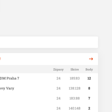
Ů
Zápasy
Skóre
Body
DM Praha 7
24
185:83
12
ovy Vary
24
138:128
8
24
183:88
7
24
140:148
2