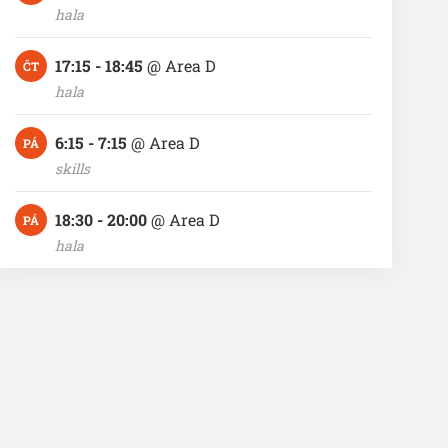
hala
17:15 - 18:45
@
Area D
ČT
hala
6:15 - 7:15
@
Area D
PÁ
skills
18:30 - 20:00
@
Area D
PÁ
hala