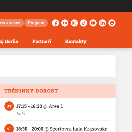
nská sekce
Program
Facebook
Flickr
Instagram
TikTok
YouTube
LinkedIn
Herohero
j Gorila
Partneři
Kontakty
TRÉNINKY DOROST
17:15 - 18:30
@
Area D
ÚT
hala
18:30 - 20:00
@
Sportovní hala Krašovská
ST