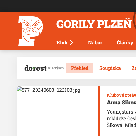
GORILY PLZEŇ
Klub
Nábor
Články
dorost
Přehled
Soupiska
Z
Klubové zprá
Anna Šikov
Youngstars 
mládeže Česk
Šiková. Mlad