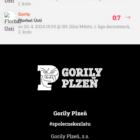
1. kolo
Gorily
0:7
Florbal Ústí
so 20. 4. 2024 15:30
@
SH Jižní Město
,
1. liga dorostenců,
2. kolo
Gorily Plzeň
#spolecnekezlatu
Gorily Plzeň, z.s.