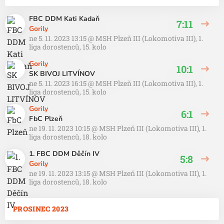
FBC DDM Kati Kadaň
7:11
Gorily
ne 5. 11. 2023 13:15
@
MSH Plzeň III (Lokomotiva III)
,
1.
liga dorostenců, 15. kolo
Gorily
10:1
SK BIVOJ LITVÍNOV
ne 5. 11. 2023 16:15
@
MSH Plzeň III (Lokomotiva III)
,
1.
liga dorostenců, 15. kolo
Gorily
6:1
FbC Plzeň
ne 19. 11. 2023 10:15
@
MSH Plzeň III (Lokomotiva III)
,
1.
liga dorostenců, 18. kolo
1. FBC DDM Děčín IV
5:8
Gorily
ne 19. 11. 2023 13:15
@
MSH Plzeň III (Lokomotiva III)
,
1.
liga dorostenců, 18. kolo
PROSINEC 2023