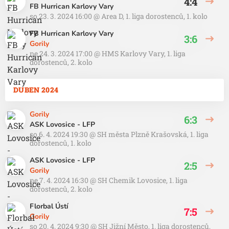
4:4
FB Hurrican Karlovy Vary
so 23. 3. 2024 16:00
@
Area D
,
1. liga dorostenců, 1. kolo
FB Hurrican Karlovy Vary
3:6
Gorily
ne 24. 3. 2024 17:00
@
HMS Karlovy Vary
,
1. liga
dorostenců, 2. kolo
DUBEN 2024
Gorily
6:3
ASK Lovosice - LFP
so 6. 4. 2024 19:30
@
SH města Plzně Krašovská
,
1. liga
dorostenců, 1. kolo
ASK Lovosice - LFP
2:5
Gorily
ne 7. 4. 2024 16:30
@
SH Chemik Lovosice
,
1. liga
dorostenců, 2. kolo
Florbal Ústí
7:5
Gorily
so 20. 4. 2024 9:30
@
SH Jižní Město
,
1. liga dorostenců,