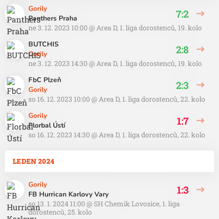
Gorily
7:2
Panthers Praha
ne 3. 12. 2023 10:00
@
Area D
,
1. liga dorostenců, 19. kolo
BUTCHIS
2:8
Gorily
ne 3. 12. 2023 14:30
@
Area D
,
1. liga dorostenců, 19. kolo
FbC Plzeň
2:3
Gorily
so 16. 12. 2023 10:00
@
Area D
,
1. liga dorostenců, 22. kolo
Gorily
1:7
Florbal Ústí
so 16. 12. 2023 14:30
@
Area D
,
1. liga dorostenců, 22. kolo
LEDEN 2024
Gorily
1:3
FB Hurrican Karlovy Vary
so 13. 1. 2024 11:00
@
SH Chemik Lovosice
,
1. liga
dorostenců, 25. kolo