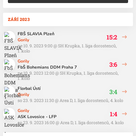
ZÁŘÍ 2023
FBŠ SLAVIA Plzeň
15:2
Gorily
ne 10. 9. 2023 9:00
@
SH Krupka
,
1. liga dorostenců,
1. kolo
Gorily
3:6
FbŠ Bohemians DDM Praha 7
ne 10. 9. 2023 12:00
@
SH Krupka
,
1. liga dorostenců,
1. kolo
Florbal Ústí
3:4
Gorily
so 23. 9. 2023 11:30
@
Area D
,
1. liga dorostenců, 4. kolo
Gorily
1:4
ASK Lovosice - LFP
so 23. 9. 2023 16:00
@
Area D
,
1. liga dorostenců, 4. kolo