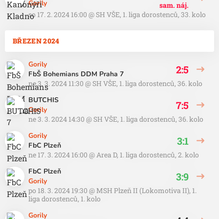
Gorily
sam. náj.
so 17. 2. 2024 16:00
@
SH VŠE
,
1. liga dorostenců, 33. kolo
BŘEZEN 2024
Gorily
2:5
FbŠ Bohemians DDM Praha 7
ne 3. 3. 2024 11:30
@
SH VŠE
,
1. liga dorostenců, 36. kolo
BUTCHIS
7:5
Gorily
ne 3. 3. 2024 14:30
@
SH VŠE
,
1. liga dorostenců, 36. kolo
Gorily
3:1
FbC Plzeň
ne 17. 3. 2024 16:00
@
Area D
,
1. liga dorostenců, 2. kolo
FbC Plzeň
3:9
Gorily
po 18. 3. 2024 19:30
@
MSH Plzeň II (Lokomotiva II)
,
1.
liga dorostenců, 1. kolo
Gorily