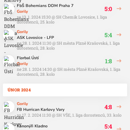
FbŠ Bohemians DDM Praha 7
5:0
Gorily
so 13. 1. 2024 15:30
@
SH Chemik Lovosice
,
1. liga
dorostenců, 25. kolo
Gorily
5:4
ASK Lovosice - LFP
ne 28. 1. 2024 11:30
@
SH města Plzně Krašovská
,
1. liga
dorostenců, 28. kolo
Florbal Ústí
1:8
Gorily
ne 28. 1. 2024 14:30
@
SH města Plzně Krašovská
,
1. liga
dorostenců, 28. kolo
ÚNOR 2024
Gorily
4:8
FB Hurrican Karlovy Vary
so 17. 2. 2024 11:30
@
SH VŠE
,
1. liga dorostenců, 33. kolo
5:4
Kanonýři Kladno