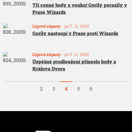
Tři cenné body z venku! Gorily porazily v
Praze Wizards
Ligové zápasy
-
pá 7. 11. 2025
Gorily nastoupí v Praze proti Wizards
Ligové zápasy
-
po 3. 11. 2025
Úspěšné prodloužení přineslo body z
Králova Dvora
2
3
4
5
6