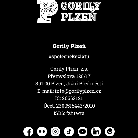
Gorily Plzeň
#spolecnekezlatu
Gorily Plzeň, z.s.
Přemyslova 128/17
301 00 Plzeň, Jižní Předměstí
E-mail:
info@gorilyplzen.cz
IČ: 26663121
Účet: 2300515443/2010
ISDS: fzhrwts
Facebook
Flickr
Instagram
TikTok
YouTube
LinkedIn
Herohero