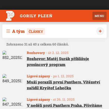
GORILY PLZEŇ
MENU
A tým
ČLÁNKY
Zobrazeno 31 až 40 z celkem 60 článků.
Rozhovory
-
út 2. 12. 2025
Rozhovor: Matěj Surák přibližuje
prosincový program
Ligové zápasy
-
po 1. 12. 2025
Muži porazili první Panthers. Vítězství
zařídil Kryštof Lehečka
Ligové zápasy
-
st 26. 11. 2025
V neděli proti Panthers Praha. Přivítáme