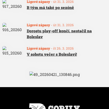
Ligové zápasy
-
út 31. 3. 2026
B tým má také po sezóně
Ligové zápasy
-
út 31. 3. 2026
Dorostu play-off končí, nestačil na
Boleslav
Ligové zápasy
-
čt 26. 3. 2026
V sobotu večer s Boleslaví!