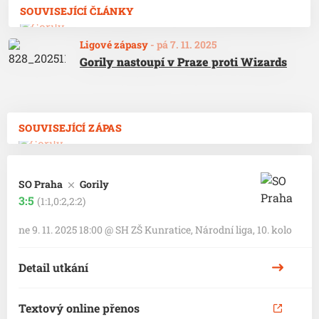
SOUVISEJÍCÍ ČLÁNKY
Ligové zápasy
-
pá 7. 11. 2025
Gorily nastoupí v Praze proti Wizards
SOUVISEJÍCÍ ZÁPAS
SO Praha
Gorily
3:5
(1:1,0:2,2:2)
ne 9. 11. 2025 18:00
@
SH ZŠ Kunratice
,
Národní liga, 10. kolo
Detail utkání
Textový online přenos