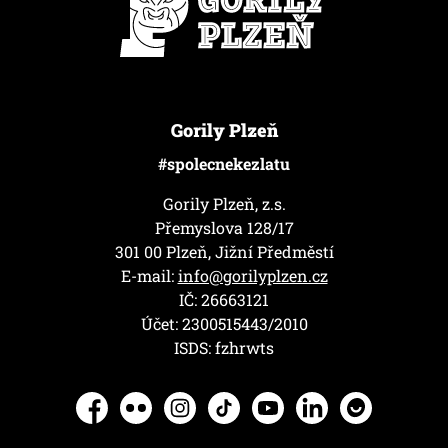
Gorily Plzeň
#spolecnekezlatu
Gorily Plzeň, z.s.
Přemyslova 128/17
301 00 Plzeň, Jižní Předměstí
E-mail:
info@gorilyplzen.cz
IČ: 26663121
Účet: 2300515443/2010
ISDS: fzhrwts
Facebook
Flickr
Instagram
TikTok
YouTube
LinkedIn
Herohero