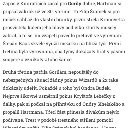
Zápas v Kunraticích začal pro
Gorily
dobře, Hartman si
připsal zákrok už ve 30. vteřině. To Filip Šrámek si pro
míček sáhl až do vlastní branky, první střela Kronovetra
prosvištěla kolem jeho hlavy pod víko. Gorily musely
zabrat, a to se jim vzápětí povedlo přetavit ve vyrovnání.
Štěpán Kaas skvěle využil mezírku na bližší tyči. První
třetina byla vyrovnaná, oba týmy dokázaly hrát v pásmu
soupeře a vznikaly z toho šance.
Druhá třetina patřila Gorilám, nepouštěly do
nebezpečných situací žádný pokus Wizardů a 2x také
dokázaly udeřit. Pokaždé u toho byl Ondra Budek.
Nejprve šikovně usměrnil pokus Kryštofa Lehečky z
dálky, pak si počkal na přihrávku od Ondry Sihelského a
propálil Hartmana. Třetí část přinesla divákům nejvíc
podívané. Trest v podobě trestného střílení pomohl
Wizardům snížit, Filip Šrámek byl bez šance. Ale my