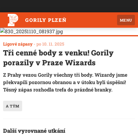
GORILY PLZEŇ
MENU
Ligové zápasy
-
po 10. 11. 2025
Tři cenné body z venku! Gorily
porazily v Praze Wizards
Z Prahy vezou Gorily všechny tři body. Wizardy jsme
překvapili pozornou obranou a v útoku byli úspěšní!
Těsný zápas rozhodla trefa do prázdné branky.
A TÝM
Další vyrovnané utkání