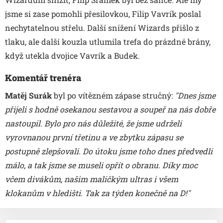
jsme si zase pomohli přesilovkou, Filip Vavrík poslal
nechytatelnou střelu. Další snížení Wizards přišlo z
tlaku, ale další kouzla utlumila trefa do prázdné brány,
když utekla dvojice Vavrík a Budek.
Komentář trenéra
Matěj Surák
byl po vítězném zápase stručný:
"Dnes jsme
přijeli s hodně osekanou sestavou a soupeř na nás dobře
nastoupil. Bylo pro nás důležité, že jsme udrželi
vyrovnanou první třetinu a ve zbytku zápasu se
postupně zlepšovali. Do útoku jsme toho dnes předvedli
málo, a tak jsme se museli opřít o obranu. Díky moc
včem divákům, našim maličkým ultras i všem
klokanům v hledišti. Tak za týden konečně na D!"