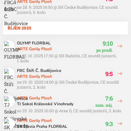
ARTE Gorily Plzeň
ne 28. 9. 2025 16:00
@
SH České Budějovice
,
CE soutěž
juniorů, 6. kolo
ŘÍJEN 2025
9:10
OLYMP FLORBAL
ARTE Gorily Plzeň
po prodl.
so 18. 10. 2025 17:30
@
SH Radotín
,
CE soutěž juniorů,
1. kolo
FBC Štíři Č. Budějovice
9:5
ARTE Gorily Plzeň
ne 19. 10. 2025 14:00
@
SH České Budějovice
,
CE soutěž
juniorů, 2. kolo
7:6
ARTE Gorily Plzeň
TJ Sokol Královské Vinohrady
sam. náj.
so 25. 10. 2025 16:00
@
Area D
,
CE soutěž juniorů, 3. kolo
ARTE Gorily Plzeň
9:3
SK Slavia Praha FLORBAL