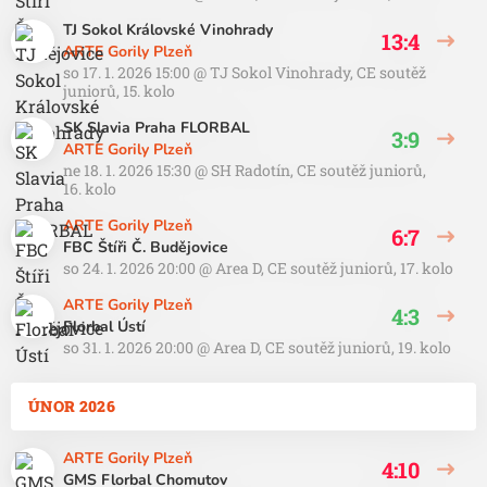
TJ Sokol Královské Vinohrady
13:4
ARTE Gorily Plzeň
so 17. 1. 2026 15:00
@
TJ Sokol Vinohrady
,
CE soutěž
juniorů, 15. kolo
SK Slavia Praha FLORBAL
3:9
ARTE Gorily Plzeň
ne 18. 1. 2026 15:30
@
SH Radotín
,
CE soutěž juniorů,
16. kolo
ARTE Gorily Plzeň
6:7
FBC Štíři Č. Budějovice
so 24. 1. 2026 20:00
@
Area D
,
CE soutěž juniorů, 17. kolo
ARTE Gorily Plzeň
4:3
Florbal Ústí
so 31. 1. 2026 20:00
@
Area D
,
CE soutěž juniorů, 19. kolo
ÚNOR 2026
ARTE Gorily Plzeň
4:10
GMS Florbal Chomutov