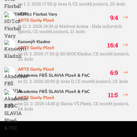
ne 1. 2. 2026 17:00
@
Area D
,
CE soutěž juniorů, 20. kolo
HDT.cz Florbal Vary
9:4
ARTE Gorily Plzeň
čt 12. 2. 2026 19:30
@
Mattoni Arena - Hala míčových
sportů
,
CE soutěž juniorů, 21. kolo
Kanonýři Kladno
16:4
ARTE Gorily Plzeň
ne 15. 2. 2026 17:30
@
SH BIOS Kladno
,
CE soutěž juniorů,
22. kolo
ARTE Gorily Plzeň
6:9
Akademie FBŠ SLAVIA Plzeň & FbC
so 21. 2. 2026 20:00
@
Area D
,
CE soutěž juniorů, 23. kolo
Akademie FBŠ SLAVIA Plzeň & FbC
11:5
ARTE Gorily Plzeň
ne 22. 2. 2026 14:45
@
Slavia VŠ Plzeň
,
CE soutěž juniorů,
24. kolo