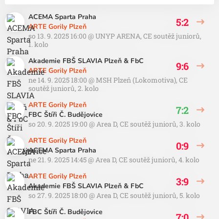
ACEMA Sparta Praha
5:2
ARTE Gorily Plzeň
so 13. 9. 2025 16:00
@
UNYP ARENA
,
CE soutěž juniorů,
1. kolo
Akademie FBŠ SLAVIA Plzeň & FbC
9:6
ARTE Gorily Plzeň
ne 14. 9. 2025 18:00
@
MSH Plzeň (Lokomotiva)
,
CE
soutěž juniorů, 2. kolo
ARTE Gorily Plzeň
7:2
FBC Štíři Č. Budějovice
so 20. 9. 2025 19:00
@
Area D
,
CE soutěž juniorů, 3. kolo
ARTE Gorily Plzeň
0:9
ACEMA Sparta Praha
ne 21. 9. 2025 14:45
@
Area D
,
CE soutěž juniorů, 4. kolo
ARTE Gorily Plzeň
3:9
Akademie FBŠ SLAVIA Plzeň & FbC
so 27. 9. 2025 18:00
@
Area D
,
CE soutěž juniorů, 5. kolo
FBC Štíři Č. Budějovice
7:0