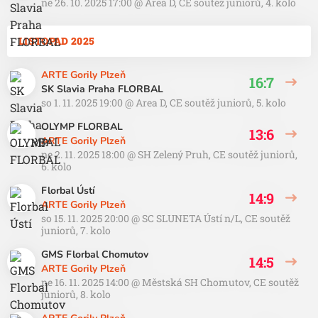
ne 26. 10. 2025 17:00
@
Area D
,
CE soutěž juniorů, 4. kolo
LISTOPAD 2025
ARTE Gorily Plzeň
16:7
SK Slavia Praha FLORBAL
so 1. 11. 2025 19:00
@
Area D
,
CE soutěž juniorů, 5. kolo
OLYMP FLORBAL
13:6
ARTE Gorily Plzeň
ne 2. 11. 2025 18:00
@
SH Zelený Pruh
,
CE soutěž juniorů,
6. kolo
Florbal Ústí
14:9
ARTE Gorily Plzeň
so 15. 11. 2025 20:00
@
SC SLUNETA Ústí n/L
,
CE soutěž
juniorů, 7. kolo
GMS Florbal Chomutov
14:5
ARTE Gorily Plzeň
ne 16. 11. 2025 14:00
@
Městská SH Chomutov
,
CE soutěž
juniorů, 8. kolo