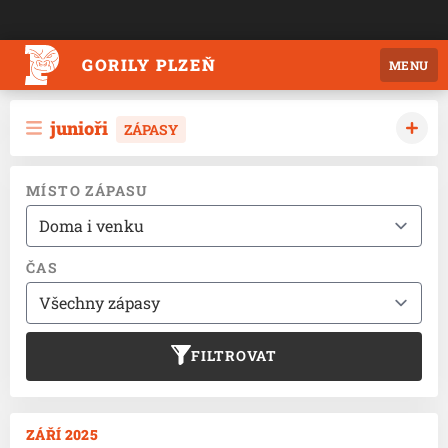
GORILY PLZEŇ
MENU
junioři
ZÁPASY
MÍSTO ZÁPASU
ČAS
FILTROVAT
ZÁŘÍ 2025