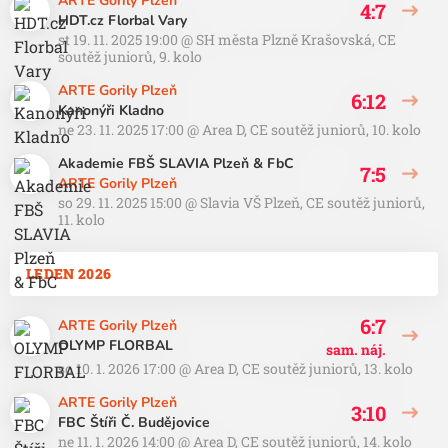
ARTE Gorily Plzeň
4:7
HDT.cz Florbal Vary
st 19. 11. 2025 19:00
@
SH města Plzně Krašovská
,
CE
soutěž juniorů, 9. kolo
ARTE Gorily Plzeň
6:12
Kanonýři Kladno
ne 23. 11. 2025 17:00
@
Area D
,
CE soutěž juniorů, 10. kolo
Akademie FBŠ SLAVIA Plzeň & FbC
7:5
ARTE Gorily Plzeň
so 29. 11. 2025 15:00
@
Slavia VŠ Plzeň
,
CE soutěž juniorů,
11. kolo
LEDEN 2026
6:7
ARTE Gorily Plzeň
OLYMP FLORBAL
sam. náj.
so 10. 1. 2026 17:00
@
Area D
,
CE soutěž juniorů, 13. kolo
ARTE Gorily Plzeň
3:10
FBC Štíři Č. Budějovice
ne 11. 1. 2026 14:00
@
Area D
,
CE soutěž juniorů, 14. kolo