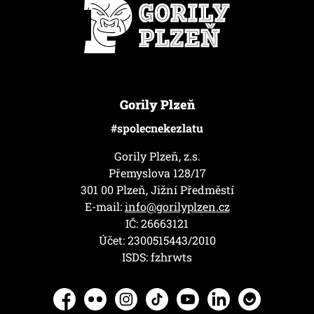
Gorily Plzeň
#spolecnekezlatu
Gorily Plzeň, z.s.
Přemyslova 128/17
301 00 Plzeň, Jižní Předměstí
E-mail:
info@gorilyplzen.cz
IČ: 26663121
Účet: 2300515443/2010
ISDS: fzhrwts
Facebook
Flickr
Instagram
TikTok
YouTube
LinkedIn
Herohero