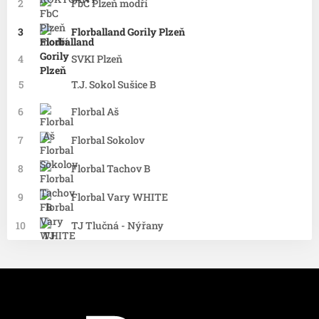
2
FbC Plzeň modří
3
Florballand Gorily Plzeň
4
SVKI Plzeň
5
T.J. Sokol Sušice B
6
Florbal Aš
7
Florbal Sokolov
8
Florbal Tachov B
9
Florbal Vary WHITE
10
TJ Tlučná - Nýřany