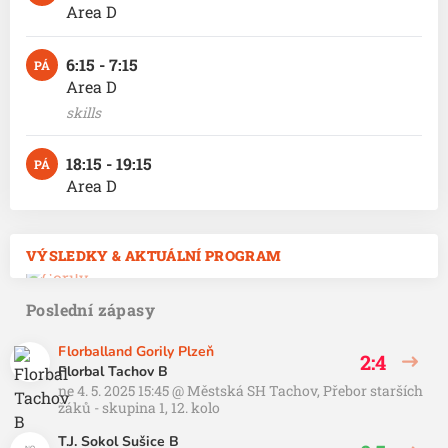
Area D
6:15 - 7:15
PÁ
Area D
skills
18:15 - 19:15
PÁ
Area D
VÝSLEDKY & AKTUÁLNÍ PROGRAM
Poslední zápasy
Florballand Gorily Plzeň
2:4
Florbal Tachov B
ne 4. 5. 2025 15:45
@
Městská SH Tachov
,
Přebor starších
žáků - skupina 1, 12. kolo
T.J. Sokol Sušice B