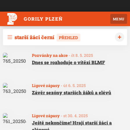
GORILY PLZEŇ
MENU
starší žáci černí
PŘEHLED
Pozvánky na akce
-
čt 8. 5. 2025
Dnes se rozhoduje o vítězi BLMF
Ligové zápasy
-
út 6. 5. 2025
Závěr sezóny starších žáků a elévů
Ligové zápasy
-
st 30. 4. 2025
Ještě nekončíme! Hrají starší žáci a
elévové