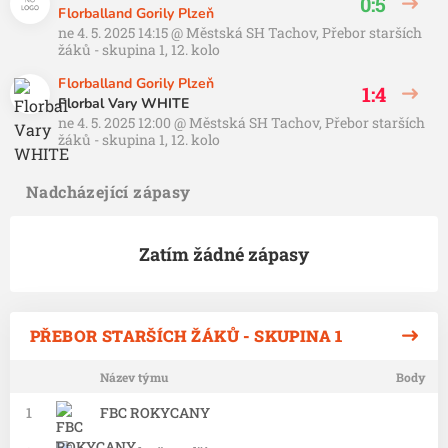
0:5
Florballand Gorily Plzeň
ne 4. 5. 2025 14:15
@
Městská SH Tachov
,
Přebor starších
žáků - skupina 1, 12. kolo
Florballand Gorily Plzeň
1:4
Florbal Vary WHITE
ne 4. 5. 2025 12:00
@
Městská SH Tachov
,
Přebor starších
žáků - skupina 1, 12. kolo
Nadcházející zápasy
Zatím žádné zápasy
PŘEBOR STARŠÍCH ŽÁKŮ - SKUPINA 1
Název týmu
Body
1
FBC ROKYCANY