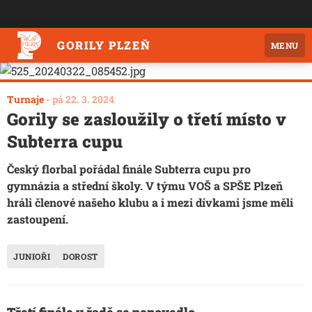
GORILY PLZEŇ
MENU
Turnaje
-
pá 22. 3. 2024
Gorily se zasloužily o třetí místo v
Subterra cupu
Český florbal pořádal finále Subterra cupu pro
gymnázia a střední školy. V týmu VOŠ a SPŠE Plzeň
hráli členové našeho klubu a i mezi dívkami jsme měli
zastoupení.
JUNIOŘI
DOROST