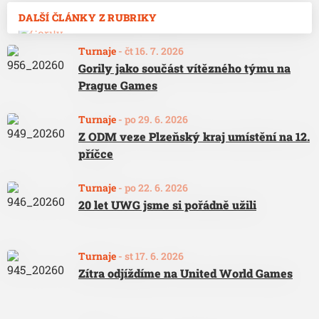
DALŠÍ ČLÁNKY Z RUBRIKY
Turnaje
-
čt 16. 7. 2026
Gorily jako součást vítězného týmu na
Prague Games
Turnaje
-
po 29. 6. 2026
Z ODM veze Plzeňský kraj umístění na 12.
příčce
Turnaje
-
po 22. 6. 2026
20 let UWG jsme si pořádně užili
Turnaje
-
st 17. 6. 2026
Zítra odjíždíme na United World Games