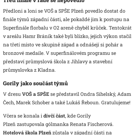
Třetí finále v řadě se nepovedlo
Předloni a loni se
VOŠ a SPŠE Plzeň
povedlo dostat do
finále týmů západní části, ale pokaždé jim k postupu na
Superfinále florbalu v O2 areně chyběl krůček. Tentokrát
v areálu Hamr Bráník také byli blízko, jejich výkon stačil
na třetí místo ve skupině západ a odnášejí si pohár a
bronzové medaile. V superfinálovém programu se
představí průmyslová škola z Jihlavy a stavební
průmyslovka z Kladna.
Gorily jako součást týmů
V dresu
VOŠ a SPŠE
se představil Ondra Sihelský, Adam
Čech, Marek Schober a také Lukáš Řeboun. Gratulujeme!
Včera se konala i
dívčí část
, kde Gorily
Plzeň zastupovala gólmanka Renata Fischerová.
Hotelová škola Plzeň
zůstala v západní části na