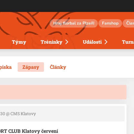
Hraj florbal za Plzeň!
Fanshop
Čle
Týmy
Tréninky
Události
Turna
piska
Zápasy
Články
:30
@ CMS Klatovy
PORT CLUB Klatovy červení