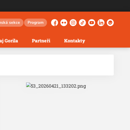
nská sekce
Program
Facebook
Flickr
Instagram
TikTok
YouTube
LinkedIn
Herohero
j Gorila
Partneři
Kontakty