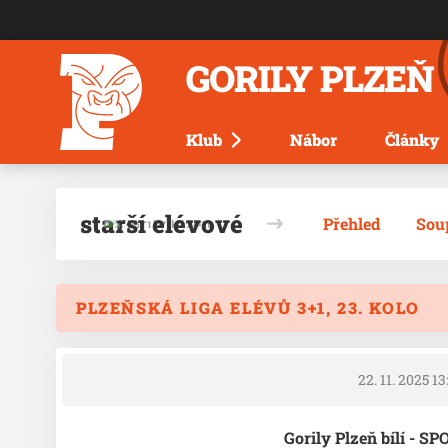
GORILY PLZEŇ
Klub
Nábor
Články
starší elévové
Přehled
Sou
PLZEŇSKÁ LIGA ELÉVŮ 3+1, 23. KOLO
22. 11. 2025 13
Gorily Plzeň bílí - S