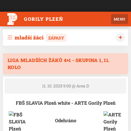
GORILY PLZEŇ
MENU
mladší žáci
ZÁPASY
LIGA MLADŠÍCH ŽÁKŮ 4+1 - SKUPINA 1, 11.
KOLO
11. 10. 2025 9:00
@ Area D
FBŠ SLAVIA Plzeň white - ARTE Gorily Plzeň
Odehráno