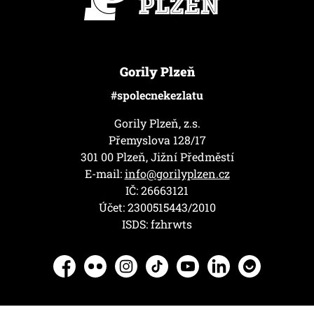
Gorily Plzeň
#spolecnekezlatu
Gorily Plzeň, z.s.
Přemyslova 128/17
301 00 Plzeň, Jižní Předměstí
E-mail:
info@gorilyplzen.cz
IČ: 26663121
Účet: 2300515443/2010
ISDS: fzhrwts
Facebook
Flickr
Instagram
TikTok
YouTube
LinkedIn
Herohero