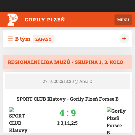
GORILY PLZEŇ
MENU
B tým
ZÁPASY
REGIONÁLNÍ LIGA MUŽŮ - SKUPINA 1, 3. KOLO
27. 9. 2025 13:30
@ Area D
SPORT CLUB Klatovy - Gorily Plzeň Forsee B
4 : 9
1:3,1:1,2:5