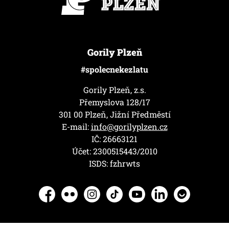
Gorily Plzeň
#spolecnekezlatu
Gorily Plzeň, z.s.
Přemyslova 128/17
301 00 Plzeň, Jižní Předměstí
E-mail:
info@gorilyplzen.cz
IČ: 26663121
Účet: 2300515443/2010
ISDS: fzhrwts
Facebook
Flickr
Instagram
TikTok
YouTube
LinkedIn
Herohero