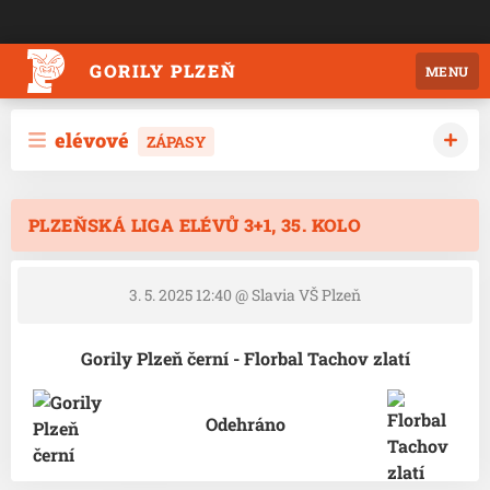
GORILY PLZEŇ
MENU
elévové
ZÁPASY
PLZEŇSKÁ LIGA ELÉVŮ 3+1, 35. KOLO
3. 5. 2025 12:40
@ Slavia VŠ Plzeň
Gorily Plzeň černí - Florbal Tachov zlatí
Odehráno