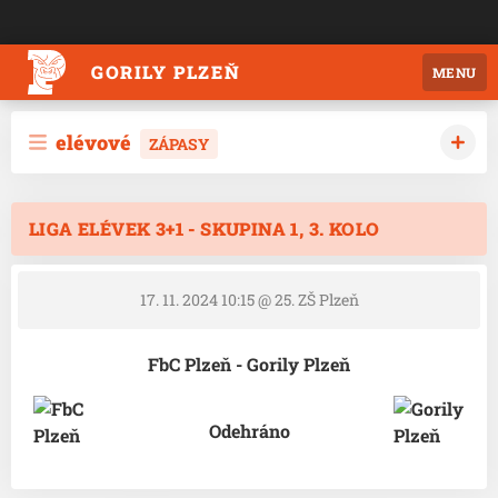
GORILY PLZEŇ
MENU
elévové
ZÁPASY
LIGA ELÉVEK 3+1 - SKUPINA 1, 3. KOLO
17. 11. 2024 10:15
@ 25. ZŠ Plzeň
FbC Plzeň - Gorily Plzeň
Odehráno