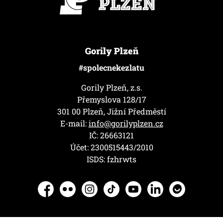
Gorily Plzeň
#spolecnekezlatu
Gorily Plzeň, z.s.
Přemyslova 128/17
301 00 Plzeň, Jižní Předměstí
E-mail:
info@gorilyplzen.cz
IČ: 26663121
Účet: 2300515443/2010
ISDS: fzhrwts
Facebook
Flickr
Instagram
TikTok
YouTube
LinkedIn
Herohero