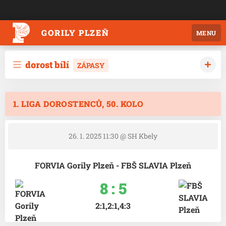
GORILY PLZEŇ
MENU
dorost bílí
ZÁPASY
1. LIGA DOROSTENCŮ, 50. KOLO
26. 1. 2025 11:30
@ SH Kbely
FORVIA Gorily Plzeň - FBŠ SLAVIA Plzeň
8 : 5
2:1,2:1,4:3