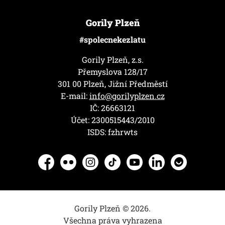
Gorily Plzeň
#spolecnekezlatu
Gorily Plzeň, z.s.
Přemyslova 128/17
301 00 Plzeň, Jižní Předměstí
E-mail:
info@gorilyplzen.cz
IČ: 26663121
Účet: 2300515443/2010
ISDS: fzhrwts
Facebook
Flickr
Instagram
TikTok
YouTube
LinkedIn
Herohero
Gorily Plzeň © 2026.
Všechna práva vyhrazena