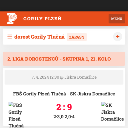
GORILY PLZEŇ
MENU
dorost Gorily Tlučná
ZÁPASY
2. LIGA DOROSTENCŮ - SKUPINA 1, 21. KOLO
7. 4. 2024 12:30
@ Jiskra Domažlice
FBŠ Gorily Plzeň Tlučná - SK Jiskra Domažlice
2 : 9
2:3,0:2,0:4