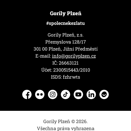
Gorily Plzeň
#spolecnekezlatu
Gorily Plzeň, z.s.
Přemyslova 128/17
301 00 Plzeň, Jižní Předměstí
E-mail:
info@gorilyplzen.cz
IČ: 26663121
Účet: 2300515443/2010
ISDS: fzhrwts
Facebook
Flickr
Instagram
TikTok
YouTube
LinkedIn
Herohero
Gorily Plzeň © 2026.
Všechna práva vyhrazena