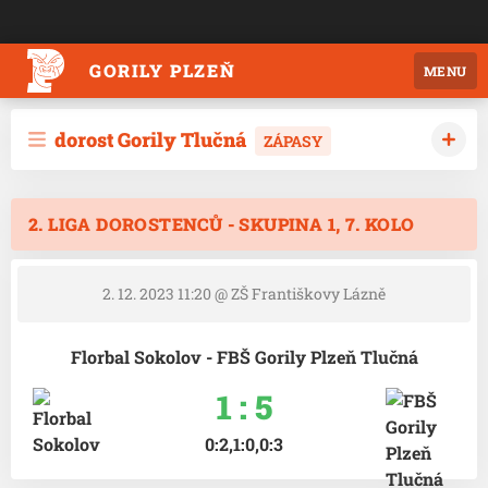
GORILY PLZEŇ
MENU
dorost Gorily Tlučná
ZÁPASY
2. LIGA DOROSTENCŮ - SKUPINA 1, 7. KOLO
2. 12. 2023 11:20
@ ZŠ Františkovy Lázně
Florbal Sokolov - FBŠ Gorily Plzeň Tlučná
1 : 5
0:2,1:0,0:3