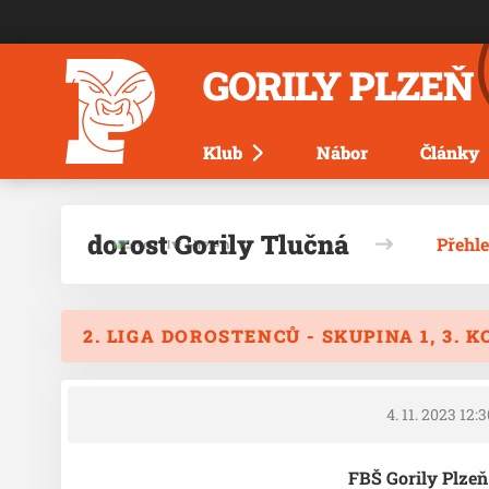
GORILY PLZEŇ
Klub
Nábor
Články
dorost Gorily Tlučná
Přehl
2. LIGA DOROSTENCŮ - SKUPINA 1, 3. K
4. 11. 2023 12:
FBŠ Gorily Plzeň