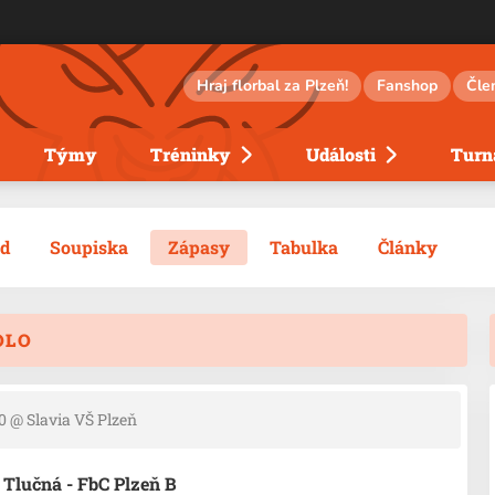
Hraj florbal za Plzeň!
Fanshop
Čle
Týmy
Tréninky
Události
Turna
ed
Soupiska
Zápasy
Tabulka
Články
OLO
30
@ Slavia VŠ Plzeň
 Tlučná - FbC Plzeň B