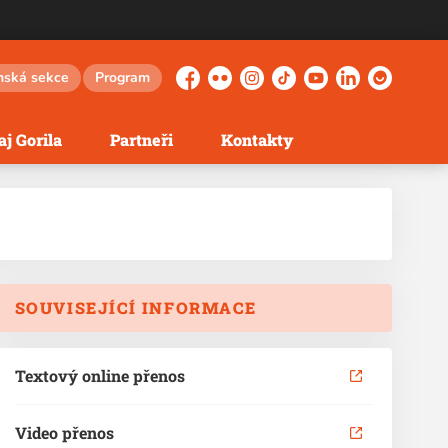
nská sekce
Program
Facebook
Flickr
Instagram
TikTok
YouTube
LinkedIn
Herohero
j Gorila
Partneři
Kontakty
SOUVISEJÍCÍ INFORMACE
Textový online přenos
Video přenos