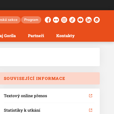
nská sekce
Program
Facebook
Flickr
Instagram
TikTok
YouTube
LinkedIn
Herohero
j Gorila
Partneři
Kontakty
SOUVISEJÍCÍ INFORMACE
Textový online přenos
Statistiky k utkání