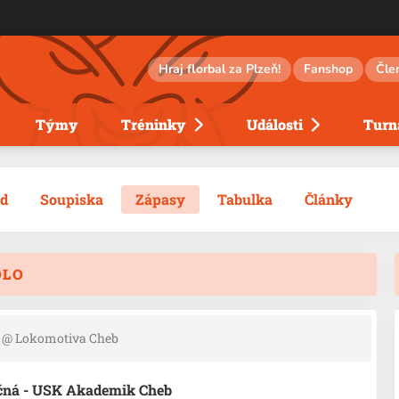
Hraj florbal za Plzeň!
Fanshop
Čle
Týmy
Tréninky
Události
Turna
ed
Soupiska
Zápasy
Tabulka
Články
OLO
@ Lokomotiva Cheb
učná - USK Akademik Cheb