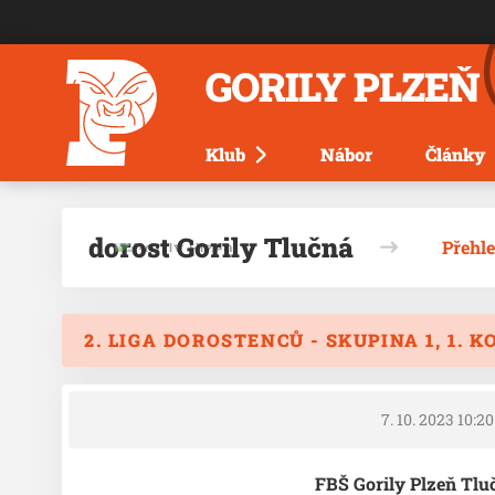
GORILY PLZEŇ
Klub
Nábor
Články
dorost Gorily Tlučná
Přehl
2. LIGA DOROSTENCŮ - SKUPINA 1, 1. K
7. 10. 2023 10:20
FBŠ Gorily Plzeň Tl