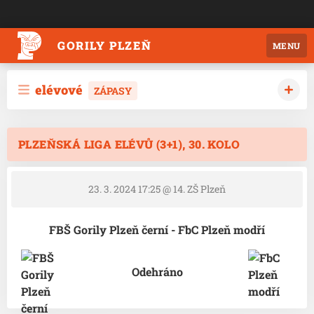
GORILY PLZEŇ
MENU
elévové
ZÁPASY
PLZEŇSKÁ LIGA ELÉVŮ (3+1), 30. KOLO
23. 3. 2024 17:25
@ 14. ZŠ Plzeň
FBŠ Gorily Plzeň černí - FbC Plzeň modří
Odehráno