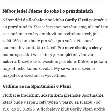
Nábor jede! Jdeme do toho i o prázdninách
Nábor dětí do florbalového klubu
Gorily Plzeň
pokračuje
i o prázdninách. Sice v červenci netrénujeme, ale můžete
se s našimi trenéry domluvit na podrobnostech, jak
začít! Všechno bude pro vás i pro vaše děti snazší,
budeme-li
v kontaktu
už teď. Pro
nové členky a členy
máme speciální web
, který je kompletně věnován
náboru
. Dozvíte se tu všechno potřebné. Důležité je, kam
napsat nebo komu zavolat. My se vám už ozveme
nazpátek a všechno si vysvětlíme.
Vidíme se na Sportmánii v Plzni
Florbal je tradičním účastníkem plzeňské
Sportmánie
,
která bude v srpnu celý týden v parku za Plazou - od
15.8. do 23.8.2026. A florbalový klub Gorily Plzeň určitě