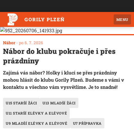
GORILY PLZEŇ
MENU
Nábor
-
po 6. 7. 2026
Nábor do klubu pokračuje i přes
prázdniny
Zajímá vás nábor? Holky i kluci se přes prázdniny
mohou hlásit do klubu Gorily Plzeň. Budeme s vámi v
kontaktu a všechno vám vysvětlíme. Je to snadné!
U15 STARŠÍ ŽÁCI
U13 MLADŠÍ ŽÁCI
U11 STARŠÍ ELÉVKY A ELÉVOVÉ
U9 MLADŠÍ ELÉVKY A ELÉVOVÉ
U7 PŘÍPRAVKA